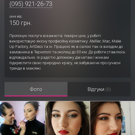
(095) 921-26-73
ціна від:
150 грн.
Пропоную послуги візажиста: помірні ціни, у роботі
використовую якісну профеcійну косметику: Atellier, Mac, Make
Up Factory, ArtDeco та ін. Працюю як в салоні так із виїздом до
замовника в Тернополі та околиці до 30 км. До роботи ставлюсь
відповідально. Із радістю допоможу дівчатам і жінкам
підкреслити свою природню красу, не забуваючи про сучасні
тренди в макіяжі.
Фото
Відгуки
(0)