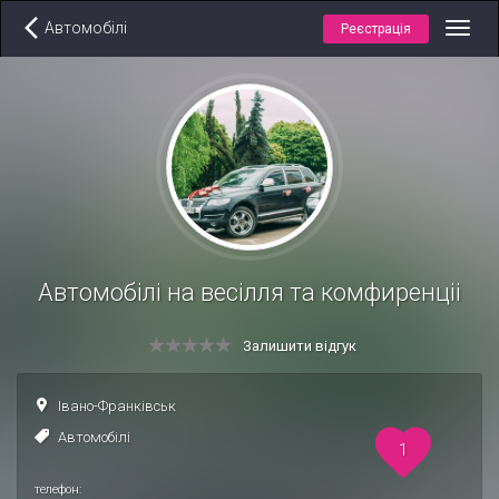
Автомобілі
Реєстрація
Toggl
navig
Автомобілі на весілля та комфиренціі
Залишити відгук
Івано-Франківськ
Автомобілі
1
телефон: