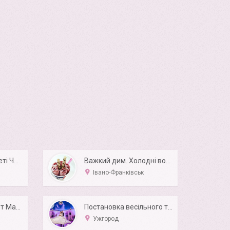
Важкий дим , Конфеті Чернівці
Важкий дим. Холодні вогні. Тайське морозиво
Івано-Франківськ
Свадебный танец от Марины и Кирилла
Постановка весільного танцю від Швайгер Беати
Ужгород