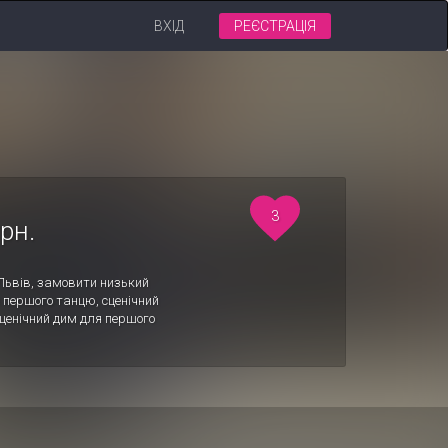
ВХІД
РЕЄСТРАЦІЯ
3
рн.
Львів, замовити низький
 першого танцю, сценічний
сценічний дим для першого