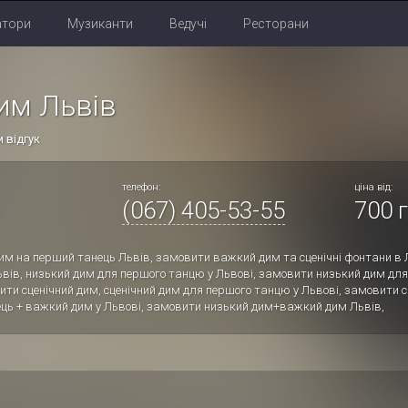
атори
Музиканти
Ведучі
Ресторани
им Львів
 відгук
телефон:
ціна від:
(067) 405-53-55
700 г
м на перший танець Львів, замовити важкий дим та сценічні фонтани в 
ьвів, низький дим для першого танцю у Львові, замовити низький дим для
ити сценічний дим, сценічний дим для першого танцю у Львові, замовити 
ць + важкий дим у Львові, замовити низький дим+важкий дим Львів,