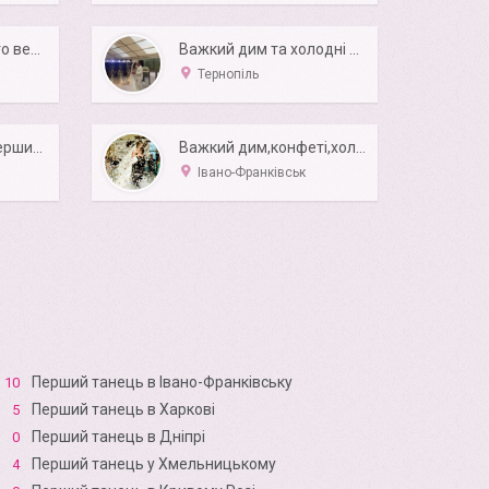
Постановка першого весільного танцю
Важкий дим та холодні вогні для першого танцю.
Тернопіль
Studio One Love / Перший весільний танець молодят
Важкий дим,конфеті,холодні вогні на перший танець
Івано-Франківськ
Перший танець в Івано-Франківську
10
Перший танець в Харкові
5
Перший танець в Дніпрі
0
Перший танець у Хмельницькому
4