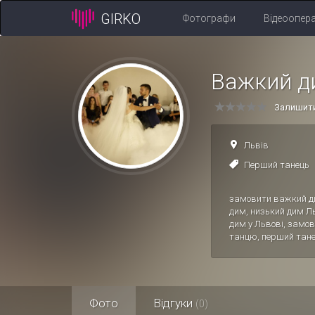
GIRKO
Фотографи
Відеоопер
Важкий д
Залишити
Львів
Перший танець
замовити важкий ди
дим, низький дим Л
дим у Львові, замов
танцю, перший тане
Фото
Відгуки
(0)