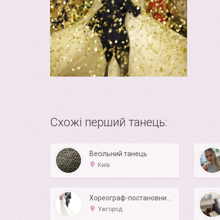
Схожі перший танець:
Весільний танець
Київ
Хореограф-постановник від Family Place.
Ужгород