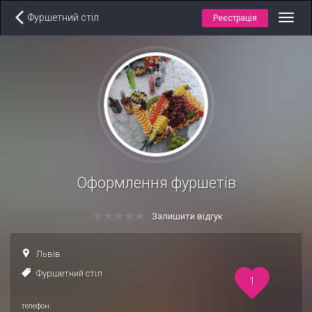
Фуршетний стіл
Реєстрація
Toggl
navig
Оформлення фуршетів
Залишити відгук
Львів
Фуршетний стіл
1
телефон: