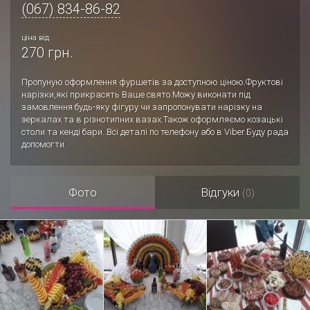
(067) 834-86-82
ціна від:
270 грн.
Пропуную оформлення фуршетів за доступною ціною.Фруктові
нарізки,які прикрасять Ваше свято.Можу виконати під
замовлення будь-яку фігуру чи запропонувати нарізку на
зеркалах та в різнотипних вазах.Також оформляємо козацькі
столи та кенді бари..Всі деталі по телефону або в Viber.Буду рада
допомогти.
Фото
Відгуки
(0)