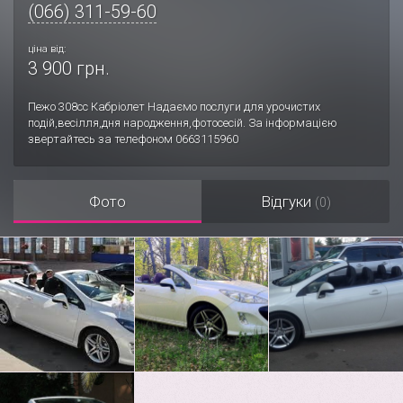
(066) 311-59-60
ціна від:
3 900 грн.
Пежо 308сс Кабріолет Надаємо послуги для урочистих
подій,весілля,дня народження,фотосесій. За інформацією
звертайтесь за телефоном 0663115960
Фото
Відгуки
(0)