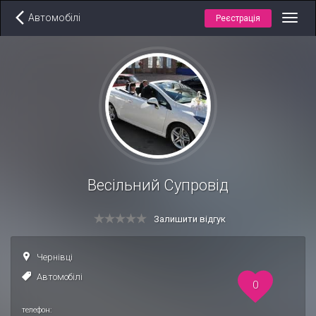
Автомобілі
Реєстрація
Toggl
navig
Весільний Супровід
Залишити відгук
Чернівці
Автомобілі
0
телефон: