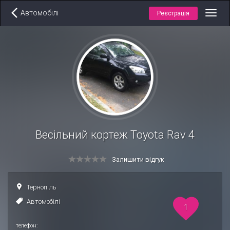
Автомобілі
Реєстрація
Toggl
navig
Весільний кортеж Toyota Rav 4
Залишити відгук
Тернопіль
Автомобілі
1
телефон: