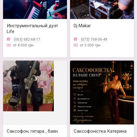
Инструментальный дуэт
Dj Makar
Life
(063) 682-68-17
(073) 768-06-49
от 4 000 грн.
от 3 000 грн.
Саксофон, гитара , баян.
Саксофоністка Катерина