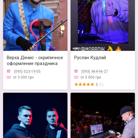
Верха Денис - скрипичное
Руслан Кудлай
оформление праздника
(095) 023-19-55
(093) 464-96-27
от 3 000 грн.
от 3 000 грн.
5
(1)