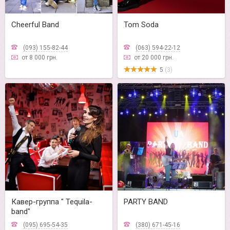
Cheerful Band
Tom Soda
(093) 155-82-44
(063) 594-22-12
от 8 000 грн.
от 20 000 грн.
5
(3)
Кавер-группа " Tequila-
PARTY BAND
band"
(095) 695-54-35
(380) 671-45-16