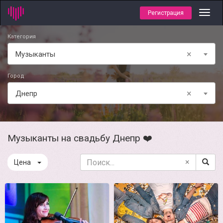
Регистрация
Toggl
navig
Категория
×
Музыканты
Город
×
Днепр
Музыканты на свадьбу Днепр ❤️
×
Цена