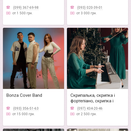
(099) 367-69-98
(093) 020-39-01
от 1 500 грн.
от 3 000 грн.
Bonza Cover Band
Скрипалька, скрипка і
фортепіано, скрипка і
вокал
(093) 356-51-63
(097) 434-20-46
от 15 000 грн.
от 2 500 грн.