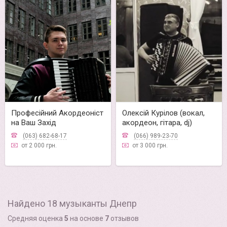
Професійний Акордеоніст
Олексій Курілов (вокал,
на Ваш Захід
акордеон, гітара, dj)
(063) 682-68-17
(066) 989-23-70
от 2 000 грн.
от 3 000 грн.
Найдено 18 музыканты Днепр
Средняя оценка
5
на основе
7
отзывов