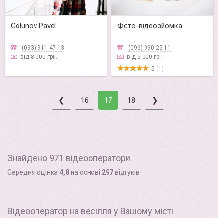
Golunov Pavel
Фото-відеозйомка
(093) 911-47-13
(096) 990-25-11
від 8 000 грн.
від 5 000 грн.
5
(1)
❮
16
17
18
❯
Знайдено 971 відеооператори
Середня оцінка
4,8
на основі
297
відгуків
Відеооператор на весілля у Вашому місті