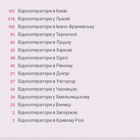
Відеооператори в Києві
123
Відеооператори у Львові
316
Відеооператори в Івано-Франківську
102
Відеооператори у Тернополі
91
Відеооператори в Луцьку
63
Відеооператори в Харкові
23
Відеооператори в Одесі
38
Відеооператори в Рівному
41
Відеооператори в Дніпрі
21
Відеооператори в Ужгороді
27
Відеооператори у Чернівцях
34
Відеооператори у Хмельницькому
54
Відеооператори у Вінниці
25
Відеооператори в Запоріжжі
2
Відеооператори в Кривому Розі
2