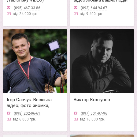
(Yablonsky VIDEO)
відеозйомка ваших подій
(095) 467-33-86
(093) 644-94-67
від 24 000 грн.
від 9 400 грн.
Ігор Савчук. Весільна
Виктор Колтунов
відео; фото зйомка,
(098) 202-96-61
(097) 501-97-96
від 6 000 грн.
від 16 000 грн.