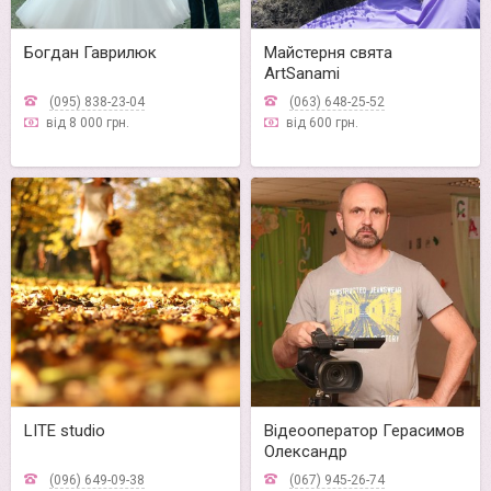
Богдан Гаврилюк
Майстерня свята
ArtSanami
(095) 838-23-04
(063) 648-25-52
від 8 000 грн.
від 600 грн.
LITE studio
Відеооператор Герасимов
Олександр
(096) 649-09-38
(067) 945-26-74