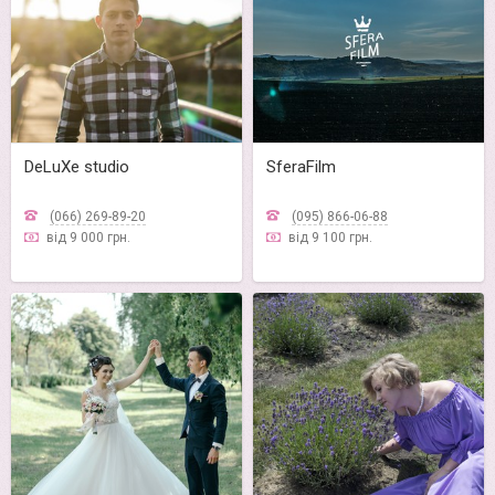
DeLuXe studio
SferaFilm
(066) 269-89-20
(095) 866-06-88
від 9 000 грн.
від 9 100 грн.