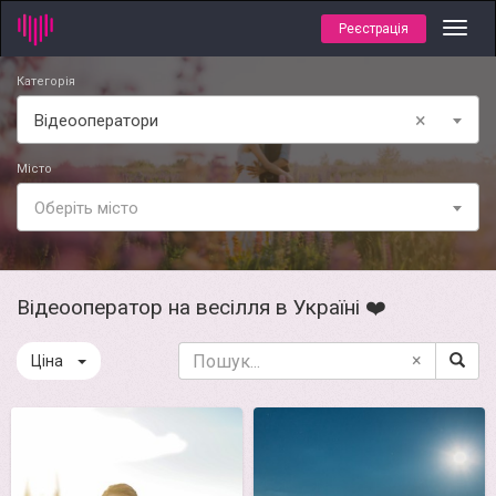
Реєстрація
Toggl
navig
Категорія
×
Відеооператори
Місто
Оберіть місто
Відеооператор на весілля в Україні ❤️
×
Ціна