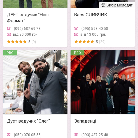
🏆
Вибір молодят
ДУЕТ ведучих "Наш
Вася СЛИВЧИК
Формат"
(096) 687-69-73
(095) 598-40-58
від 80 000 грн.
від 13 000 грн.
5
(9)
5
(29)
PRO
PRO
Дует ведучих "Олег"
Западенці
(050) 070-05-55
(093) 437-25-48