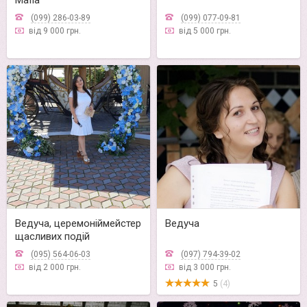
Mafia"
(099) 286-03-89
(099) 077-09-81
від 9 000 грн.
від 5 000 грн.
Ведуча, церемоніймейстер
Ведуча
щасливих подій
(095) 564-06-03
(097) 794-39-02
від 2 000 грн.
від 3 000 грн.
5
(4)