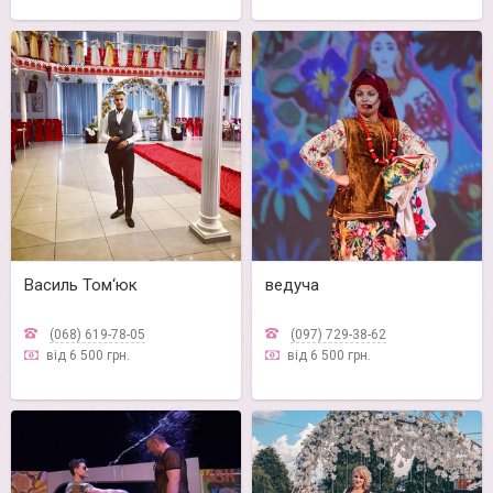
Василь Том‘юк
ведуча
(068) 619-78-05
(097) 729-38-62
від 6 500 грн.
від 6 500 грн.