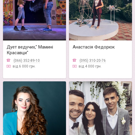
Дует ведучих," Мамині
Анастасія Федорюк
Красавци"
(066) 352-89-10
(095) 310-20-76
від 6 000 грн.
від 4 000 грн.