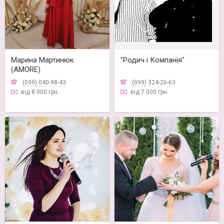
Марина Мартинюк
"Родич і Компанія"
(AMORE)
(099) 040-98-43
(099) 324-26-63
від 8 000 грн.
від 7 000 грн.