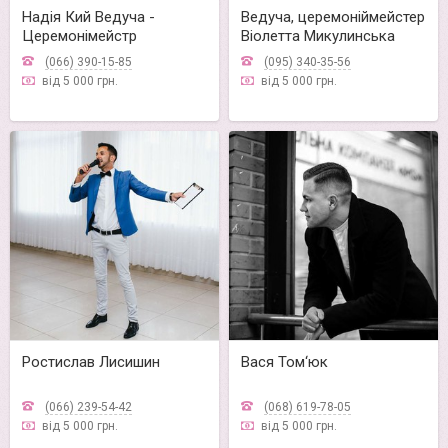
Надія Кий Ведуча -
Ведуча, церемоніймейстер
Церемонімейстр
Віолетта Микулинська
(066) 390-15-85
(095) 340-35-56
від 5 000 грн.
від 5 000 грн.
Ростислав Лисишин
Вася Том‘юк
(066) 239-54-42
(068) 619-78-05
від 5 000 грн.
від 5 000 грн.