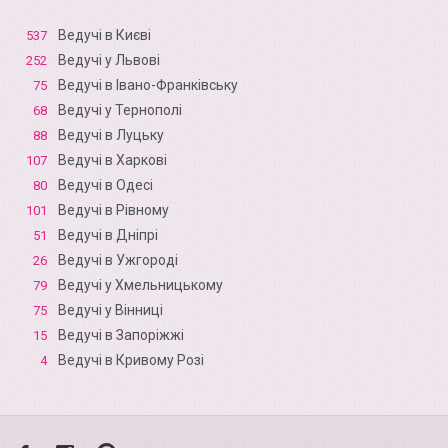
Ведучі в Києві
537
Ведучі у Львові
252
Ведучі в Івано-Франківську
75
Ведучі у Тернополі
68
Ведучі в Луцьку
88
Ведучі в Харкові
107
Ведучі в Одесі
80
Ведучі в Рівному
101
Ведучі в Дніпрі
51
Ведучі в Ужгороді
26
Ведучі у Хмельницькому
79
Ведучі у Вінниці
75
Ведучі в Запоріжжі
15
Ведучі в Кривому Розі
4