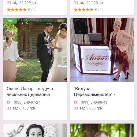
від 29 999 грн.
від 40 000 грн.
5
(5)
5
(3)
PRO
Олеся Лазар - ведуча
"Ведуча-
весільних церемоній
Церемонімейстер" -
Марина Мартинюк
(050) 240-07-24
(099) 040-98-43
від 6 450 грн.
від 5 000 грн.