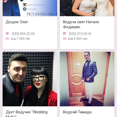
Доцюк Олег
Ведуча свят Наталя
Федишин
(050) 806-25-39
(050) 510-20-41
від 7 000 грн.
від 5 000 грн.
Дует Ведучих "Wedding
Ведучій Тамада