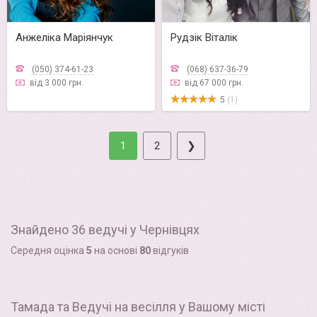
Анжеліка Маріянчук
Рудзік Віталік
(050) 374-61-23
(068) 637-36-79
від 3 000 грн.
від 67 000 грн.
5
(1)
1
2
❯
Знайдено 36 ведучі у Чернівцях
Середня оцінка
5
на основі
80
відгуків
Тамада та Ведучі на весілля у Вашому місті