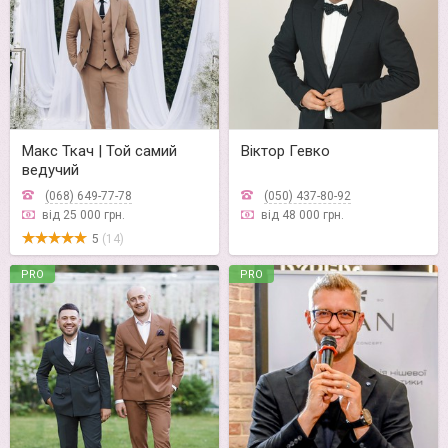
Макс Ткач | Той самий
Віктор Гевко
ведучий
(068) 649-77-78
(050) 437-80-92
від 25 000 грн.
від 48 000 грн.
5
(14)
PRO
PRO