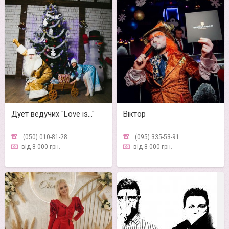
Дует ведучих "Love is..."
Віктор
(050) 010-81-28
(095) 335-53-91
від 8 000 грн.
від 8 000 грн.