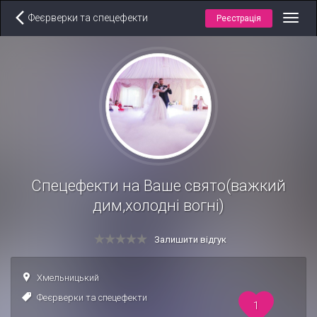
Феєрверки та спецефекти
Реєстрація
Toggl
navig
Спецефекти на Ваше свято(важкий
дим,холодні вогні)
Залишити відгук
Хмельницький
Феєрверки та спецефекти
1