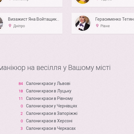
Визажист Яна Войтащик (Кутьина)
Герасименко Тетян
Дніпро
Рівне
 манікюр на весілля у Вашому місті
Салони краси у Львові
84
Салони краси в Луцьку
18
Салони краси в Рівному
11
Салони краси у Чернівцях
0
Салони краси в Запоріжжі
2
Салони краси в Xерсоні
0
Салони краси в Черкасах
3