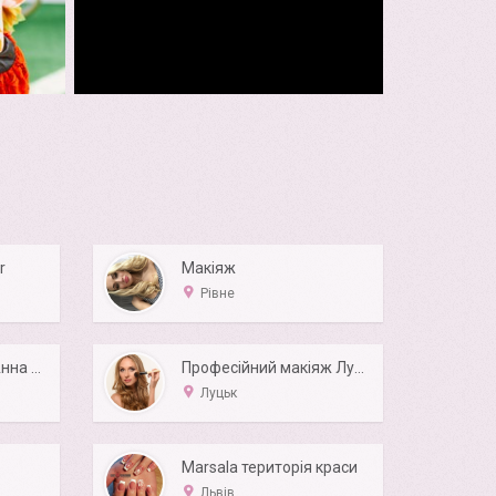
r
Макіяж
Рівне
Весільний стиліст Анна Рибалкіна
Професійний макіяж Луцьк
Луцьк
Marsala територія краси
Львів