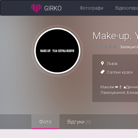
GIRKO
Фотографи
Відеоопер
Make-up. 
Залишити
Львів
Салони краси
Макіяж💋💄 ■Денний
Ламінування, Біоза
Фото
Відгуки
(0)