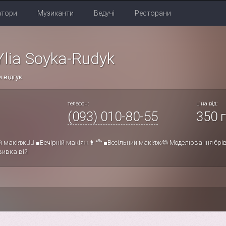
атори
Музиканти
Ведучі
Ресторани
Ylia Soyka-Rudyk
 відгук
телефон:
ціна від:
(093) 010-80-55
350 г
 макіяж👱‍♀️ ■Вечірній макіяж👩‍🦰 ■Весільний макіяж👰 Моделювання брі
вивка вій