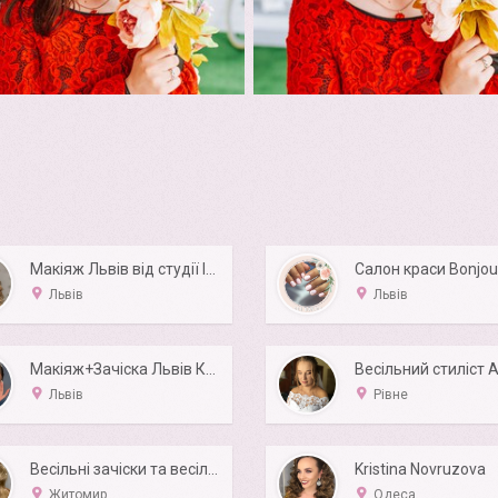
Макіяж Львів від студії Ірини Клебан
Салон краси Bonjou
Львів
Львів
Макіяж+Зачіска Львів КОМПЛЕКС в 4руки
Львів
Рівне
Весільні зачіски та весільний макіяж
Kristina Novruzova
Житомир
Одеса