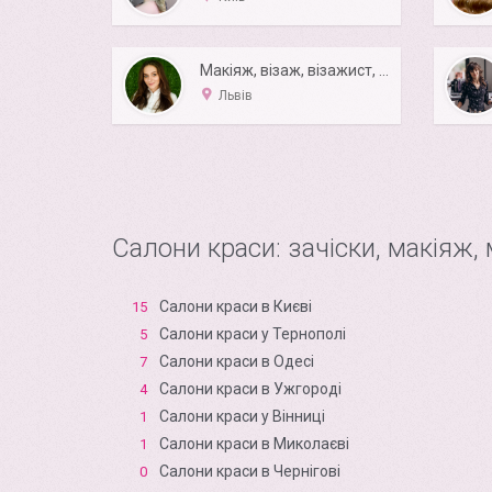
Макіяж, візаж, візажист, професійний макіяж)
Львів
Салони краси: зачіски, макіяж,
Салони краси в Києві
15
Салони краси у Тернополі
5
Салони краси в Одесі
7
Салони краси в Ужгороді
4
Салони краси у Вінниці
1
Салони краси в Миколаєві
1
Салони краси в Чернігові
0