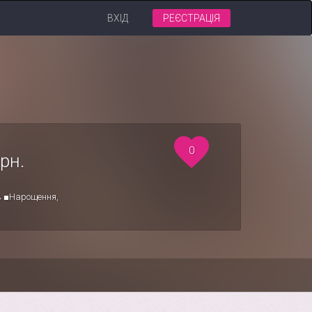
ВХІД
РЕЄСТРАЦІЯ
0
рн.
в ■Нарощення,