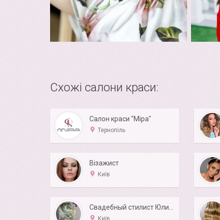
Схожі салони краси:
Салон краси "Міра"
Тернопіль
Візажист
Київ
Свадебный стилист Юлия Шарай
Київ