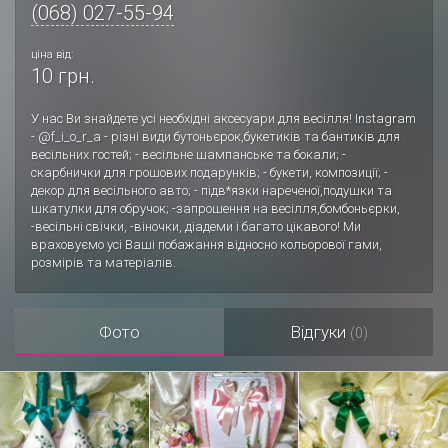
(068) 027-55-94
ціна від:
10 грн.
У нас Ви знайдете усі необхідні аксесуари для весілля! Instagram
- @f_i_o_r_a - різні види бутоньєрок,букетиків та бантиків для
весільних гостей; - весільне шампанське та бокали; -
скарбнички для грошових подарунків; - букети, композиції; -
декор для весільного авто; - підв*язки нареченої,подушки та
шкатулки для обручок; -запрошення на весілля,бомбоньєрки,
-весільні свічки, -віночки, діадеми і багато цікавого! Ми
врахoвуємо усі Bаші побажання відносно кольорової гами,
розмірів та матеріалів.
Фото
Відгуки
(0)