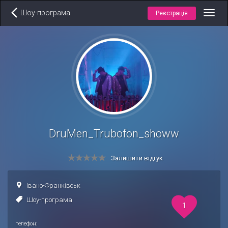
Шоу-програма
Реєстрація
Toggl
navig
DruMen_Trubofon_showw
Залишити відгук
Івано-Франківськ
Шоу-програма
1
телефон: