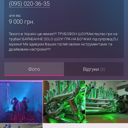
(095) 020-36-35
ціна від:
9 000 грн.
Твкого в Україні ще немає!!!! ТРУБОФОН ШОУ!Мистецтво гри на
трубах! БАРАБАННЕ SOLO ШОУ! ГРА НА БОЧКАХ під супровід DJ
музики! Ми здивуєм Ваших гостей своїми інструментами та
драйвовим настроєм!!!!!
Фото
Відгуки
(0)