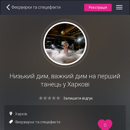
Феєрверки та спецефекти
Реєстрація
Toggl
navig
Низький дим, важкий дим на перший
танець у Харкові
Залишити відгук
Харків
Феєрверки та спецефекти
0