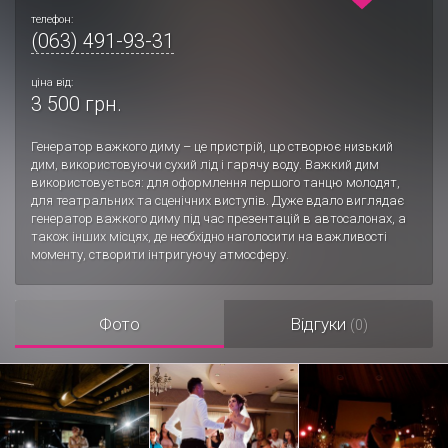
телефон:
(063) 491-93-31
ціна від:
3 500 грн.
Генератор важкого диму – це пристрій, що створює низький
дим, використовуючи сухий лід і гарячу воду. Важкий дим
використовується: для оформлення першого танцю молодят,
для театральних та сценічних виступів. Дуже вдало виглядає
генератор важкого диму під час презентацій в автосалонах, а
також інших місцях, де необхідно наголосити на важливості
моменту, створити інтригуючу атмосферу.
Фото
Відгуки
(0)