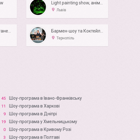
ow
Light painting show, анімація світлом
Львів
Восточные танцы, танец живота, східні танці
Бармен-шоу та Коктейль бар
Тернопіль
Шоу-програма в Івано-Франківську
45
Шоу-програма в Харкові
11
Шоу-програма в Дніпрі
9
Шоу-програма у Хмельницькому
19
Шоу-програма в Кривому Розі
0
Шоу-програма в Полтаві
3