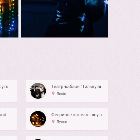
Action Фаер шоу - крутое огненное шоу на свадьбу
Театр-кабаре "Тильку ві Львові"
Львів
and
Феєричне вогняне шоу на ВЕСІЛЛЯ "Нікалекс"
Луцьк