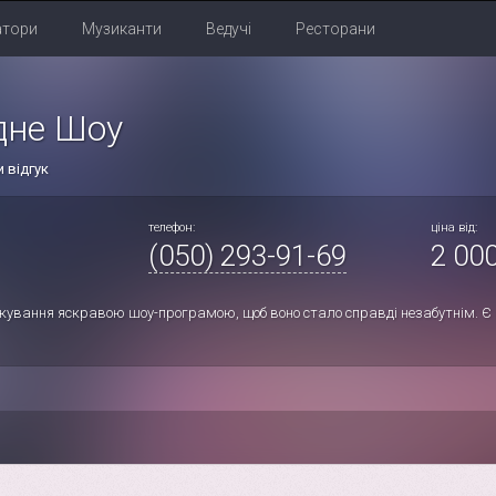
атори
Музиканти
Ведучі
Ресторани
дне Шоу
 відгук
телефон:
ціна від:
(050) 293-91-69
2 000
кування яскравою шоу-програмою, щоб воно стало справді незабутнім. Є в