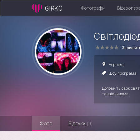
GIRKO
Фотографи
Відеоопер
Світлодіо
Залишити
Чернівці
Шоу-програма
Доповніть своє свят
танцівницями.
Фото
Відгуки
(0)