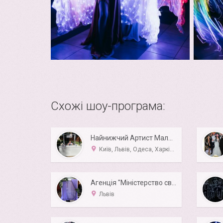
Схожі шоу-програма:
Найнижчий Артист Маленького Зросту 107см карлик
Київ, Львів, Одеса, Харків, Дніпро
Агенція "Міністерство свята", аніматори
Львів