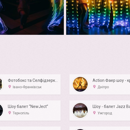
Фотобокс та Селфідзеркало SmilePhoto
Івано-Франківськ
Дніпро
Шоу балет “NewJect”
Шоу - балет Jazz B
Тернопіль
Ужгород