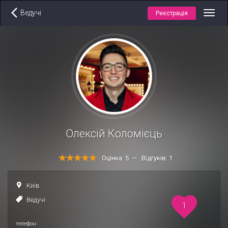
Ведучі
Реєстрація
Toggl
navig
Олексій Коломієць
Оцінка: 5 — Відгуків: 1
Київ
Ведучі
1
телефон: