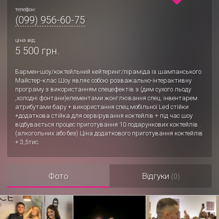
телефон:
(099) 956-60-75
ціна від:
5 500 грн.
Бармен-шоу/коктейльний кейтеринг/піраміда із шампанського
Майстер-клас Шоу являє собою розважально-інтерактивну
програму з використанням спецефектів з (дим сухого льоду
,холодні фонтани)елементами жонглювання спец. інвентарем
атрибутами бару + використання спец.мобільної Led стійки
+додаткова стійка для сервірування коктейлів + під час шоу
відбувається процес приготування 10 подарункових коктейлів .
(алкогольних або без) Ціна додаткового приготування коктейлів
+ 3,5тис.
Фото
Відгуки
(0)