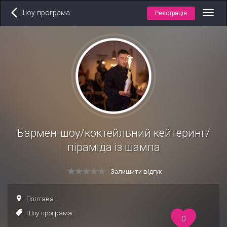
Шоу-програма
Реєстрація
Toggl
navig
Бармен-шоу/коктейльний кейтеринг/
піраміда із шампа
Залишити відгук
Полтава
Шоу-програма
0