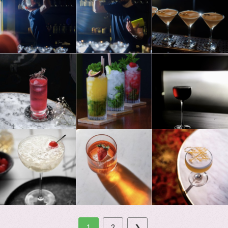
1
2
❯