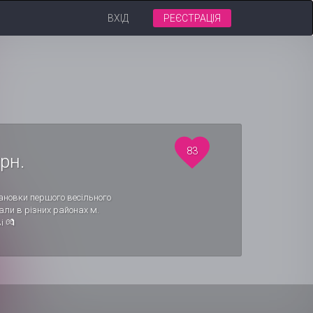
ВХІД
РЕЄСТРАЦІЯ
83
рн.
новки першого весільного
ли в різних районах м.
і 💏