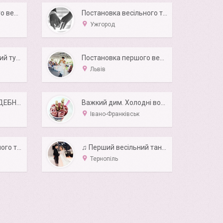
Постановка першого весільного танцю
Постановка весільного танцю
Ужгород
Важкий дим (Низький туман) на перший танець.
Постановка першого весільного танцю
Львів
ПОСТАНОВКА СВАДЕБНОГО ТАНЦА | ОДЕССА
Важкий дим. Холодні вогні. Тайське морозиво
Івано-Франківськ
Постановка весільного танцю
♫ Перший весільний танець ♫
Тернопіль