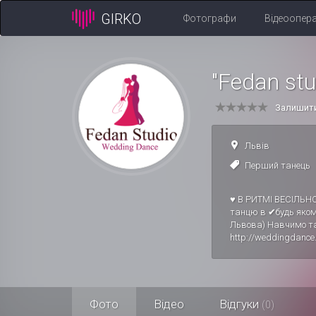
GIRKO
Фотографи
Відеоопер
"Fedan st
Залишити
Львів
Перший танець
♥ В РИТМІ ВЕСІЛЬН
танцю в ✔будь яком
Львова) Навчимо та
http://weddingdance.
Фото
Відео
Відгуки
(0)