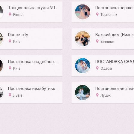
Танцювальна студія NUEVO
Рівне
Тернопіль
Dance-city
Київ
Вінниця
Постановка свадебного танца и танцев на конкурс
Київ
Одеса
Постановка незабутнього весільного танцю
Львів
Луцьк