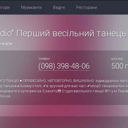
атори
Музиканти
Ведучі
Ресторани
udio" Перший весільний танець
 відгук
телефон:
ціна від:
(098) 398-48-06
500 г
ОГО ТАНЦЮ ♥ ПРОФЕСІЙНО, НЕПОВТОРНО, ВИШУКАНО: Індивідуальні поста
у танцювальному стилі, ✔в зручний для вас час і ✔місці3 танцювальні за
нцювати з нуля вже за 5 занять❗❗❗ Студія весільного танцю №1 у м Львов
lviv.ua