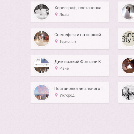
Хореограф, постановка першого весільного танцю.
Львів
Спецефекти на перший весільний танець
Тернопіль
Дим важкий Фонтани Конфеті
Рівне
Постановка весільного танцю
Ужгород