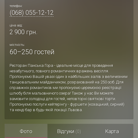
телефон:
(068) 055-12-12
ціна від:
2 900 грн.
місткість:
60–250 гостей
Ресторан Панська Гора - ідеальне місце для проведення
незабутнього, повного романтичних вражень весілля.
Пропонуємо Вашій увазі один з найбільших залів з величезним
танцювальним майданчиком, розрахований на 250 осіб. Для
справжніх романтиків ми пропонуємо церемонію реєстрації
шлюбу біля мальовничого озера! Також у нас Ви можете
замовити солодощі для гостей, неповторні святкові торти.
Пропонуємо послуги кейтерінгу - фуршети (козацький, сирний)
та кенді бар в будь-якій локації Львова.
Фото
Відгуки
Карта
(0)