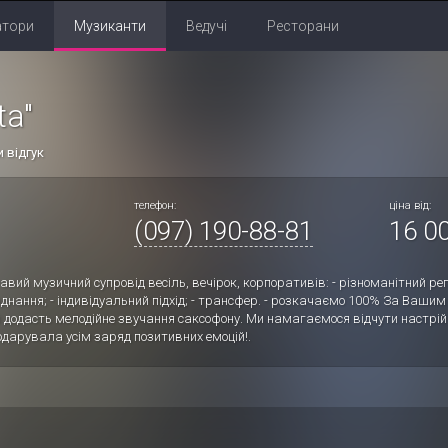
атори
Музиканти
Ведучі
Ресторани
ta"
 відгук
телефон:
ціна від:
(097) 190-88-81
16 00
вий музичний супровід весіль, вечірок, корпоративів: - різноманітний реп
ладнання; - індивідуальний підхід; - трансфер. - розкачаємо 100% За Ваш
додасть мелодійне звучання саксофону. Ми намагаємося відчути настрій 
дарувала усім заряд позитивних емоцій!.