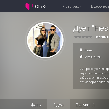
GIRKO
Фотографи
Відеоопер
Дует "Fies
Залишити
Рівне
Музиканти
Ми пропонуємо яскра
звук; - світлове об
забарвлення забаві 
атмосфера свята по
Фото
Відео
Відгуки
(0)