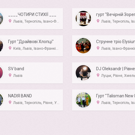
____ЧОТИРИ СТИХІЇ ___
Львів, Тернопіль, Івано-Франківськ, Луцьк
Львів, Тернопіль, Івано-Фр
Гурт "Драйвові Хлопці"
Струнне тріо Elysi
Київ, Львів, Івано-Франківськ, Тернопіль, Луцьк
Львів, Івано-Франківськ, Тернопі
SV band
DJ Oleksandr | Рівне
Львів
Луцьк, Рівне, Хмельницький,
NADIЯ BAND
Гурт "Talisman New 
Львів, Тернопіль, Рівне, Ужгород, Хмельницький
Львів, Тернопіль, Івано-Франківськ, Л