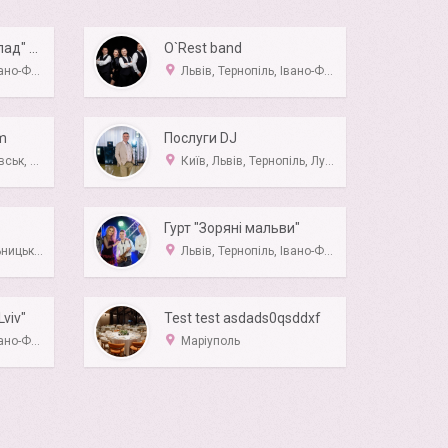
гурт "Вечірній Зорепад" м.Миколаїв
O`Rest band
анківськ
Львів, Тернопіль, Івано-Франківськ, Луцьк, Рівне
um
Послуги DJ
ль, Луцьк
Київ, Львів, Тернопіль, Луцьк, Рівне
Гурт "Зоряні мальви"
 Житомир
Львів, Тернопіль, Івано-Франківськ, Ужгород, Хмельницький
Lviv"
Test test asdads0qsddxf
уцьк, Рівне
Маріуполь