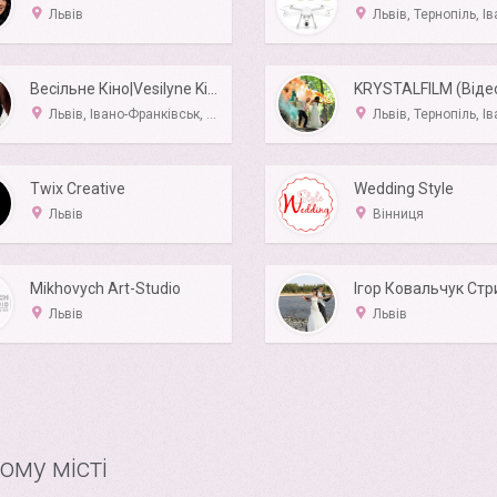
Львів
Львів, Тернопіль, Івано-Франківс
Весільне Кіно|Vesilyne Kino|Europe EU|Україна
Львів, Івано-Франківськ, Тернопіль, Ужгород, Чернівці
Львів, Тернопіль, Івано-Франківсь
Twix Creative
Wedding Style
Львів
Вінниця
Mikhovych Art-Studio
Ігор Ковальчук Стр
Львів
Львів
ому місті