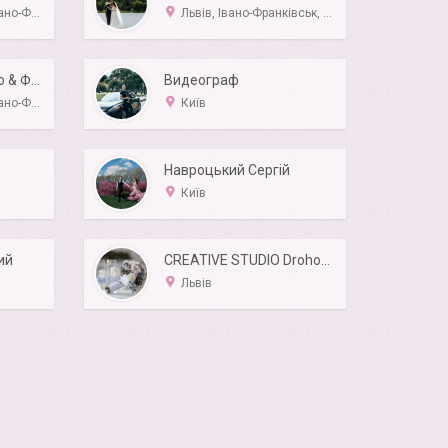
ьк, Луцьк
Львів, Івано-Франківськ, Рівне, Ужгород, Чернівці
KRYSTALFILM (Відео & Фото & Аеро)
Видеограф
к, Ужгород
Київ
Навроцький Сергій
Київ
ий
CREATIVE STUDIO Drohobych Відео та Фото послуги.
Львів