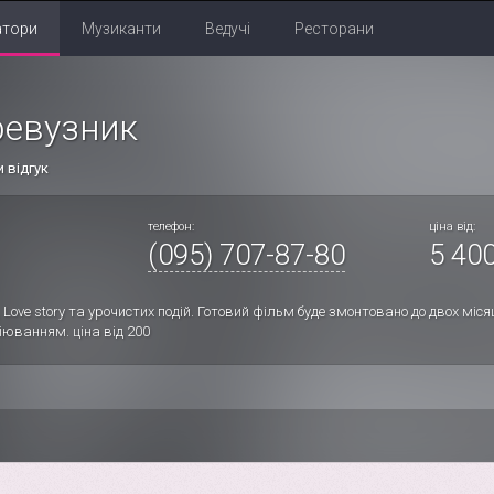
атори
Музиканти
Ведучі
Ресторани
ревузник
 відгук
телефон:
ціна від:
(095) 707-87-80
5 400
 Love story та урочистих подій. Готовий фільм буде змонтовано до двох міся
іюванням. ціна від 200