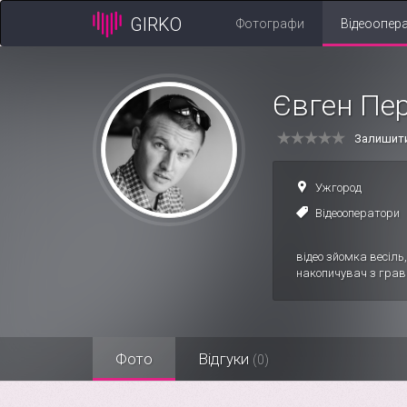
GIRKO
Фотографи
Відеоопер
Євген Пе
Залишити
Ужгород
Відеооператори
відео зйомка весіль,
накопичувач з грав
Фото
Відгуки
(0)