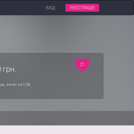
ВХІД
РЕЄСТРАЦІЯ
21
 грн.
ців, запис на USB