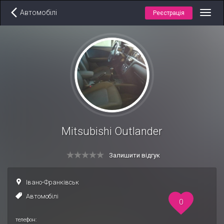
Автомобілі
Реєстрація
Toggl
navig
Mitsubishi Outlander
Залишити відгук
Івано-Франківськ
Автомобілі
0
телефон: