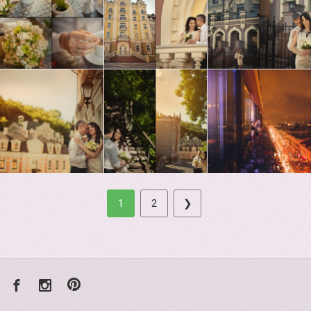
1
2
❯