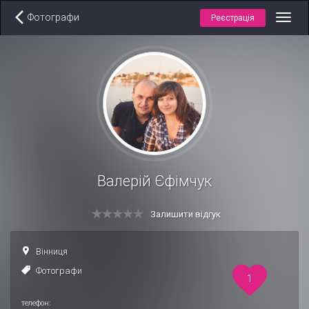
Фотографи
Реєстрація
Toggl
navig
Валерій Єфімчук
Залишити відгук
Вінниця
Фотографи
1
телефон: