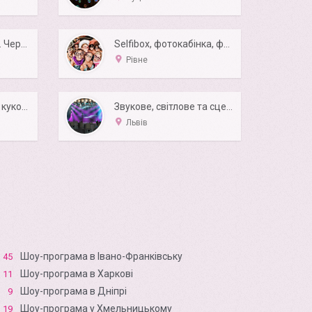
Вогняне шоу Reiton. Чернігів
Selfibox, фотокабінка, фотобудка
Рівне
Стриптиз ростовых кукол на заказ с выездом
Звукове, світлове та сценічне обладнання | Elecor
Львів
Шоу-програма в Івано-Франківську
45
Шоу-програма в Харкові
11
Шоу-програма в Дніпрі
9
Шоу-програма у Хмельницькому
19