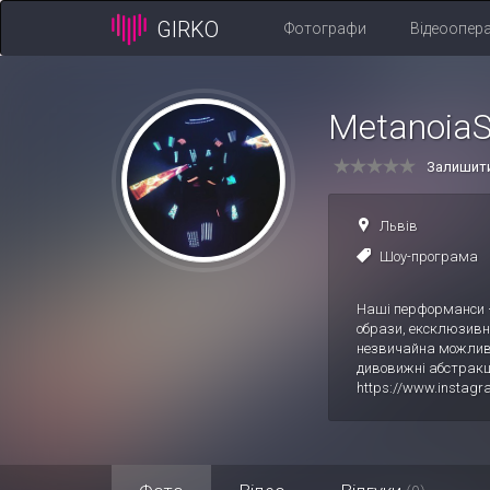
GIRKO
Фотографи
Відеоопер
MetanoiaS
Залишити
Львів
Шоу-програма
Наші перформанси – 
образи, ексклюзивн
незвичайна можливі
дивовижні абстракці
https://www.instagr