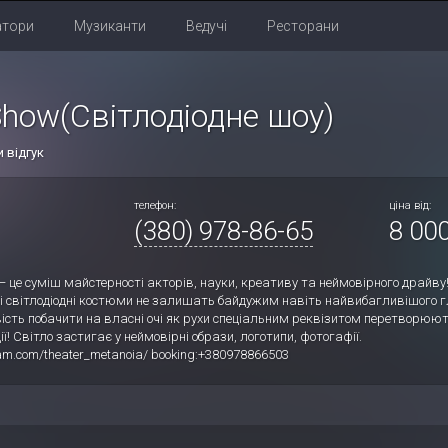
атори
Музиканти
Ведучі
Ресторани
how(Світлодіодне шоу)
 відгук
телефон:
ціна від:
(380) 978-86-65
8 000
це суміш майстерності акторів, науки, креативу та неймовірного драйву!
і світлодіодні костюми не залишать байдужим навіть найвибагливішого г
сть побачити на власні очі як рухи спеціальним реквізитом перетворюют
ї! Світло застигає у неймовірні образи, логотипи, фотогафії.
am.com/theater_metanoia/ booking:+380978866503