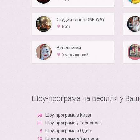
Студия танца ONE WAY
Київ
Веселі міми
Хмельницький
Шоу-програма на весілля у Ваш
Шоу-програма в Києві
68
Шоу-програма у Тернополі
31
Шоу-програма в Одесі
6
Шоу-програма в Ужгороді
10