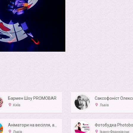
Бармен Шоу PROMOBAR
Київ
Львів
Аніматори на весілля, аніматори Львів, анімація.
Фотобудка Photobo
Львів
Івано-Франківськ