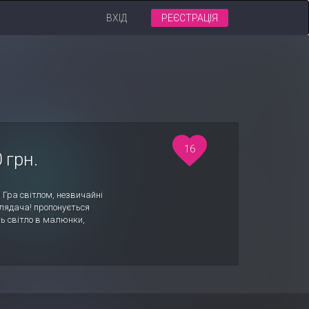
ВХІД
РЕЄСТРАЦІЯ
16
 грн.
 Гра світлом, незвичайні
лядача! пропонується
ь світло в малюнки,