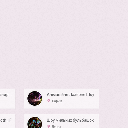
Саксофоніст Олександр Конкульовський
Анімаційне Лазерне Шоу
Харків
oth_IF
Шоу мильних бульбашок
Луцьк