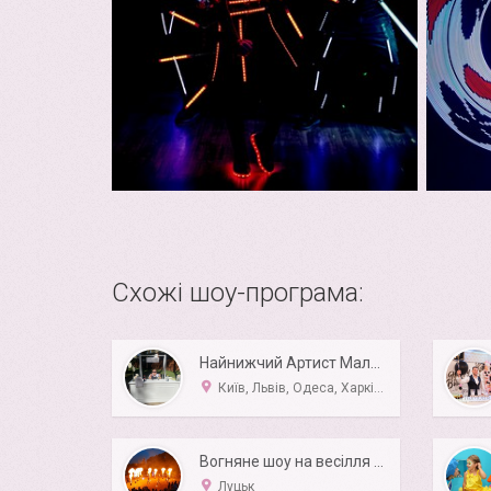
Схожі шоу-програма:
Найнижчий Артист Маленького Зросту 107см карлик
Київ, Львів, Одеса, Харків, Дніпро
Вогняне шоу на весілля Z-show
Луцьк