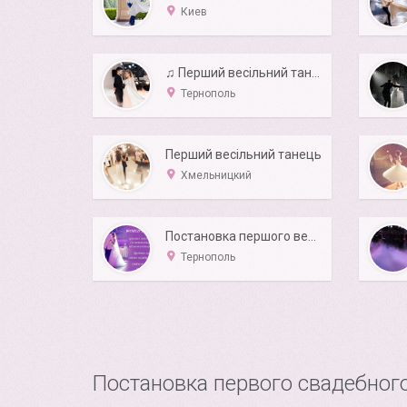
Киев
♫ Перший весільний танець ♫
Тернополь
Перший весільний танець
Хмельницкий
Постановка першого весільного танцю
Тернополь
Постановка первого свадебног