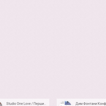
Studio One Love / Перший весільний танець молодят
Дим Фонтани Конф