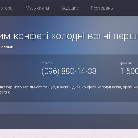
раторы
Музыканты
Ведущие
Рестораны
м конфеті холодні вогні перш
ь отзыв
телефон:
цена от:
(096) 880-14-38
1 500
ня першого весільного танцю, важкий дим, конфеті, холодні вогні, зроби
01438