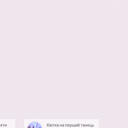
ети
Квітка на перший танець