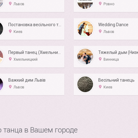
Львов
Ровно
Постановка весільного танцю
Wedding Dance
Киев
Львов
Первый танец (Хмельницкий)
Хмельницкий
Винница
Важкий дим Львів
Весільний танець
Львов
Киев
о танца в Вашем городе