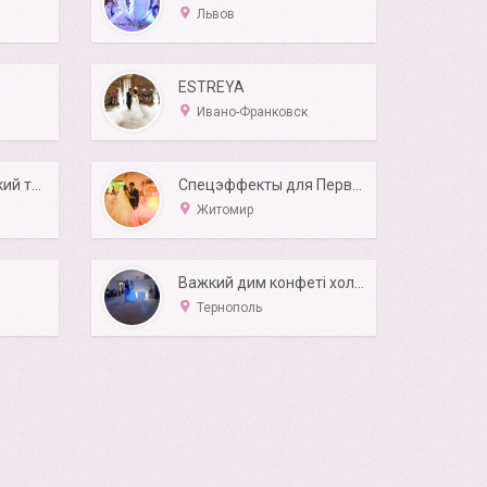
Львов
ESTREYA
Ивано-Франковск
Тяжелый дым (Низкий туман) на первый танец.
Спецэффекты для Первого танца Житомир
Житомир
Важкий дим конфеті холодні вогні перший танець
Тернополь