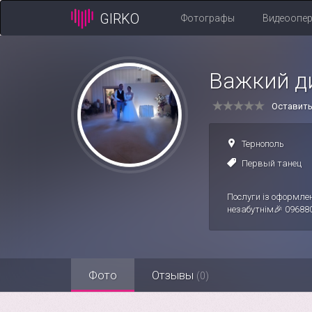
GIRKO
Фотографы
Видеоопе
Важкий ди
Оставит
Тернополь
Первый танец
Послуги із оформлен
незабутнім🎉 09688
Фото
Отзывы
(0)