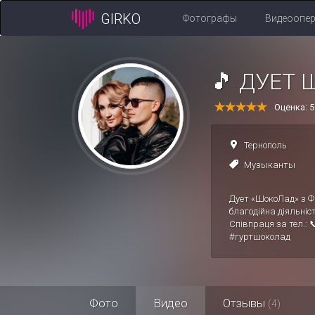
GIRKO
Фотографы
Видеоопе
🎵 ДУЕТ Ш
Оценка: 
Тернополь
Музыканты
Дует «ШокоЛад» з Фа
благодійна діяльніст
Співпраця за тел.: 
#гуртшоколад
Фото
Видео
Отзывы
(4)