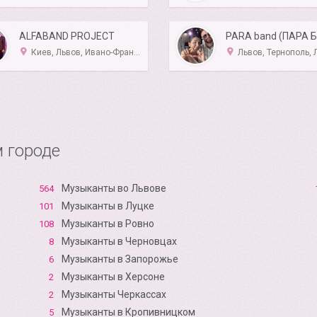
ALFABAND PROJECT
PARA band (ПАРА 
Киев, Львов, Ивано-Франковск, Тернополь, Луцк
Львов, Тернополь, Луцк, Ровно, Хм
 городе
Музыканты во Львове
564
Музыканты в Луцке
101
Музыканты в Ровно
108
Музыканты в Черновцах
8
Музыканты в Запорожье
6
Музыканты в Xерсоне
2
Музыканты Черкассах
2
Музыканты в Кропивницком
5