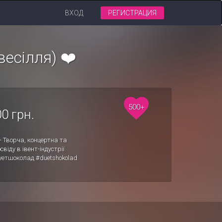
ВХОД
РЕГИСТРАЦИЯ
есілля) ❤️
500+
0 грн.
 - Творча, концертна та
віду в івент-індустрії
дуетшоколад #duetshokolad