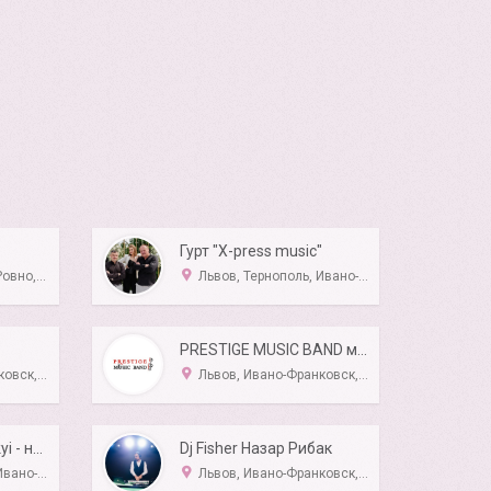
Гурт "X-press music"
Хмельницкий
Львов, Тернополь, Ивано-Франковск
PRESTIGE MUSIC BAND місто Тернопіль
ернополь
Львов, Ивано-Франковск, Тернополь, Ровно, Хмельницкий
Діджей/Dj Kasperskyi - на весілля корпоративи
Dj Fisher Назар Рибак
Луцк, Ровно
Львов, Ивано-Франковск, Тернополь, Луцк