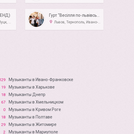
БЕНД)
Гурт "Весілля по-львівськи"
ельницкий
Львов, Тернополь, Ивано-Франковск, Луцк, Ровно
Музыканты в Ивано-Франковске
129
Музыканты в Харькове
19
Музыканты Днепр
18
Музыканты в Хмельницком
67
Музыканты в Кривом Роге
0
Музыканты в Полтаве
18
Музыканты в Житомире
29
Музыканты в Мариуполе
2