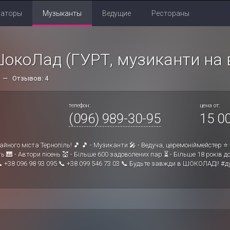
раторы
Музыканты
Ведущие
Рестораны
окоЛад (ГУРТ, музиканти на в
5 — Отзывов: 4
телефон:
цена от:
(096) 989-30-95
15 00
йного міста Тернопіль! 🎵 🎵 - Музиканти 🎤 - Ведуча, церемоніймейстер ⭐️
ь 🎹 - Автори пісень 💒 - Більше 600 задоволених пар ⏳ - Більше 18 років дос
📞 +38 096 98 93 095 📞 +38 099 546 73 03 📞 Будьте завжди в ШОКОЛАДІ! #