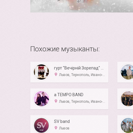
Похожие музыканты:
гурт "Вечірній Зорепад" м.Миколаїв
Львов, Тернополь, Ивано-Франковск
a TEMPO BAND
Львов, Тернополь, Ивано-Франковск, Луцк
SV band
Львов