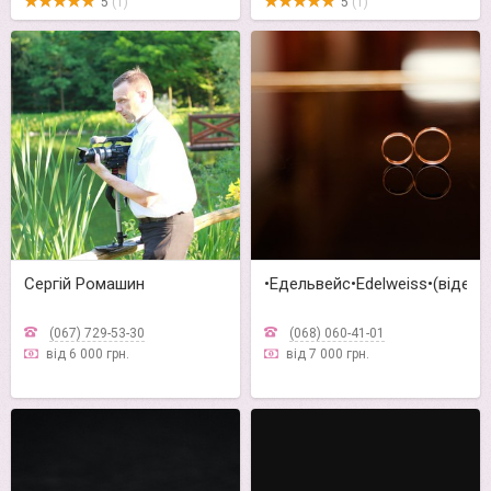
5
(1)
5
(1)
Сергій Ромашин
•Едельвейс•Edelweiss•(відео
(067) 729-53-30
(068) 060-41-01
від 6 000 грн.
від 7 000 грн.