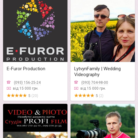
E-Furor Production
LytvynFamily | Wedding
Videography
(093) 156-25-24
(093) 704-98-00
від 15 000 грн.
від 15 000 грн.
5
(20)
5
(2)