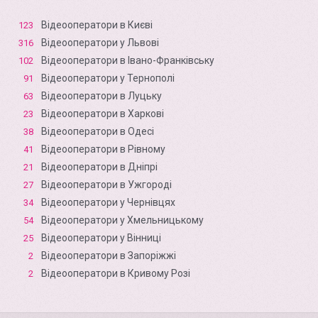
Відеооператори в Києві
123
Відеооператори у Львові
316
Відеооператори в Івано-Франківську
102
Відеооператори у Тернополі
91
Відеооператори в Луцьку
63
Відеооператори в Харкові
23
Відеооператори в Одесі
38
Відеооператори в Рівному
41
Відеооператори в Дніпрі
21
Відеооператори в Ужгороді
27
Відеооператори у Чернівцях
34
Відеооператори у Хмельницькому
54
Відеооператори у Вінниці
25
Відеооператори в Запоріжжі
2
Відеооператори в Кривому Розі
2