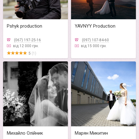
Pshyk production
YAVNYY Production
(067) 197-25-16
(097) 107-84-60
від 12 000 грн.
від 15 000 грн.
5
(1)
Михайло Олійник
Марян Микитин