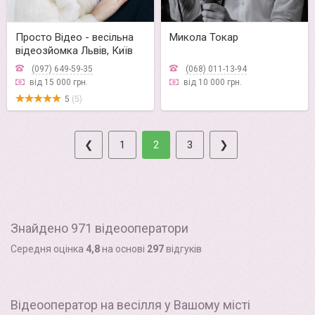
Просто Відео - весільна
Микола Токар
відеозйомка Львів, Київ
(097) 649-59-35
(068) 011-13-94
від 15 000 грн.
від 10 000 грн.
5
(5)
❮
1
2
3
❯
Знайдено 971 відеооператори
Середня оцінка
4,8
на основі
297
відгуків
Відеооператор на весілля у Вашому місті