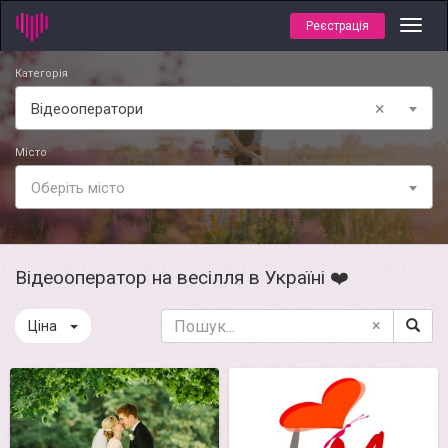
Реєстрація
Toggl
navig
Категорія
×
Відеооператори
Місто
Оберіть місто
Відеооператор на весілля в Україні ❤️
×
Ціна