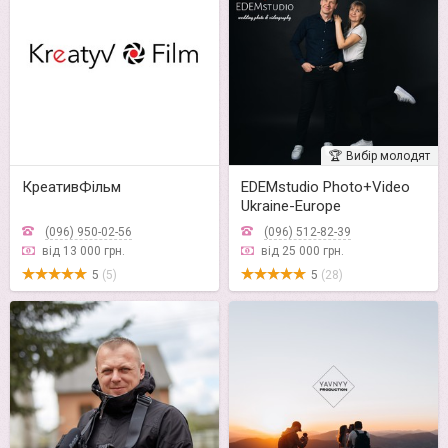
🏆
Вибір молодят
КреативФільм
EDEMstudio Photo+Video
Ukraine-Europe
(096) 950-02-56
(096) 512-82-39
від 13 000 грн.
від 25 000 грн.
5
(5)
5
(28)