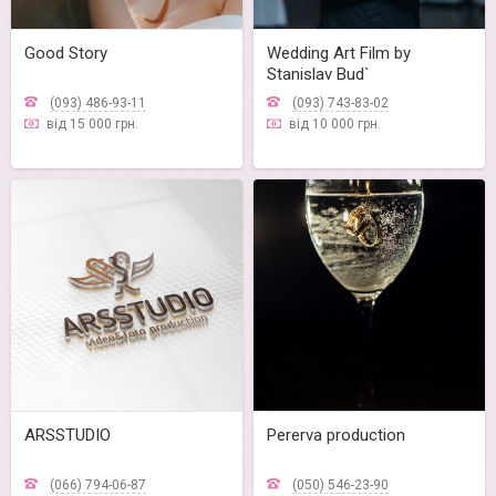
Good Story
Wedding Art Film by
Stanislav Bud`
(093) 486-93-11
(093) 743-83-02
від 15 000 грн.
від 10 000 грн.
ARSSTUDIO
Pererva production
(066) 794-06-87
(050) 546-23-90