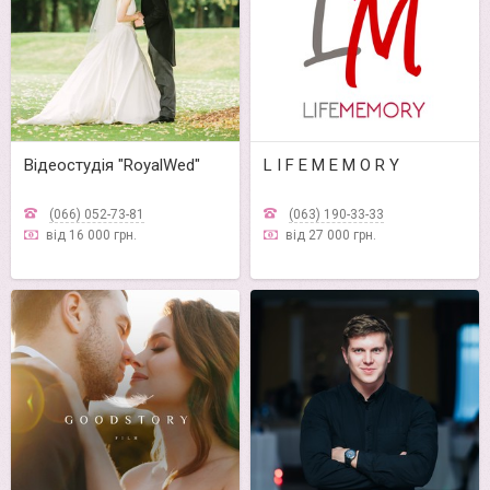
Відеостудія "RoyalWed"
L I F E M E M O R Y
(066) 052-73-81
(063) 190-33-33
від 16 000 грн.
від 27 000 грн.