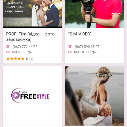
PROFI Film (відео + фото +
"SIM-VIDEO"
аерозйомка)
(067) 772-44-72
(067) 590-08-07
від 6 000 грн.
від 10 000 грн.
5
(4)