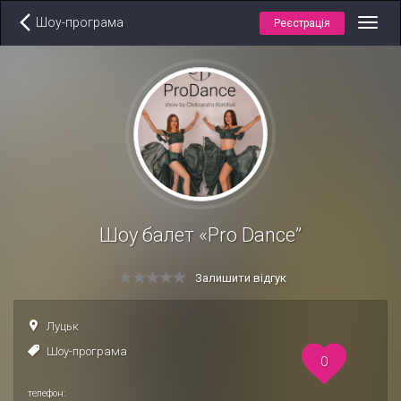
Шоу-програма
Реєстрація
Toggl
navig
Шоу балет «Pro Dance”
Залишити відгук
Луцьк
Шоу-програма
0
телефон: