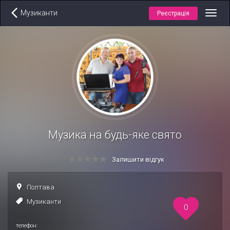
Музиканти
Реєстрація
Toggl
navig
Музика на будь-яке свято
Залишити відгук
Полтава
Музиканти
0
телефон: